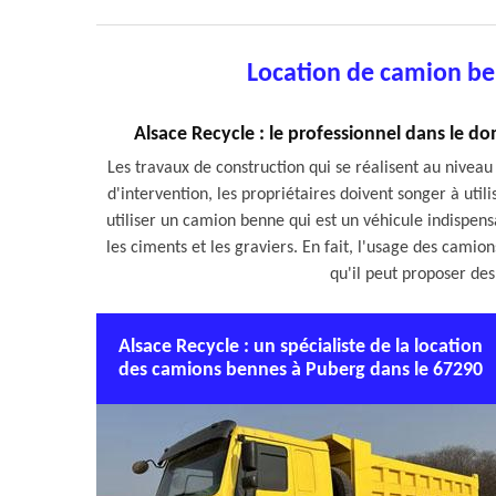
Location de camion be
Alsace Recycle : le professionnel dans le 
Les travaux de construction qui se réalisent au niveau 
d'intervention, les propriétaires doivent songer à util
utiliser un camion benne qui est un véhicule indispen
les ciments et les graviers. En fait, l'usage des camion
qu'il peut proposer des 
Alsace Recycle : un spécialiste de la location
des camions bennes à Puberg dans le 67290