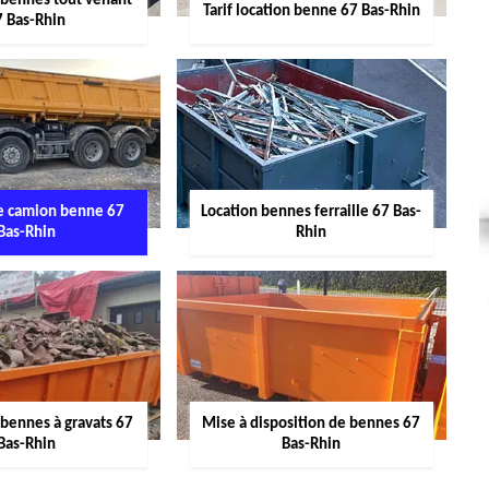
 bennes tout venant
Tarif location benne 67 Bas-Rhin
7 Bas-Rhin
de camion benne 67
Location bennes ferraille 67 Bas-
Bas-Rhin
Rhin
 bennes à gravats 67
Mise à disposition de bennes 67
Bas-Rhin
Bas-Rhin